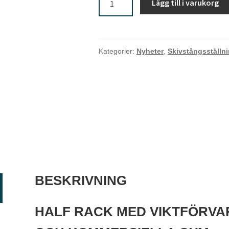
Lägg till i varukorg
rack
med
viktförvaring
mängd
Kategorier:
Nyheter
,
Skivstångsställni
BESKRIVNING
HALF RACK MED VIKTFÖRVA