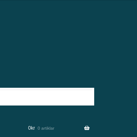
0
kr
0 artiklar