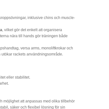
kroppsövningar, inklusive chins och muscle-
da
, vilket gör det enkelt att organisera
kterna nära till hands gör träningen både
dipshandtag, versa arms, monoliftkrokar och
och utökar rackets användningsområde.
t eller stabilitet.
arhet.
h möjlighet att anpassas med olika tillbehör
tabil, säker och flexibel lösning för sin