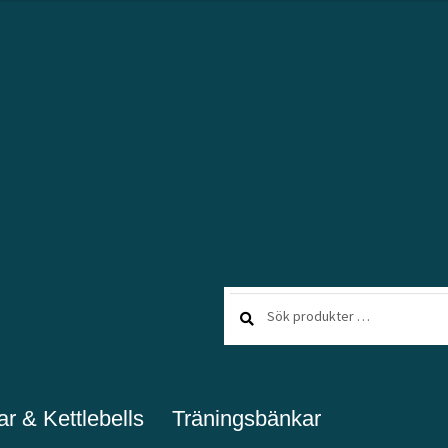
Sök
Sök
efter:
ar & Kettlebells
Träningsbänkar