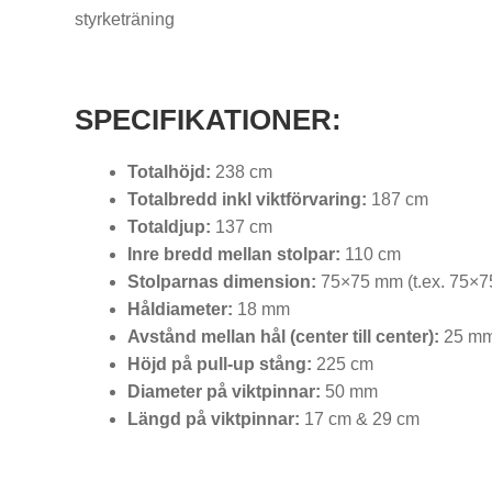
styrketräning
SPECIFIKATIONER:
Totalhöjd:
238 cm
Totalbredd inkl viktförvaring:
187 cm
Totaldjup:
137 cm
Inre bredd mellan stolpar:
110 cm
Stolparnas dimension:
75×75 mm (t.ex. 75×
Håldiameter:
18 mm
Avstånd mellan hål (center till center):
25 mm 
Höjd på pull-up stång:
225 cm
Diameter på viktpinnar:
50 mm
Längd på viktpinnar:
17 cm & 29 cm