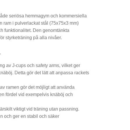
os både seriösa hemmagym och kommersiella
 ram i pulverlackat stål (75x75x3 mm)
och funktionalitet. Den genomtänkta
för styrketräning på alla nivåer.
T
ng av J-cups och safety arms, vilket ger
näböj. Detta gör det lätt att anpassa rackets
av ramen gör det möjligt att använda
 en fördel vid exempelvis knäböj och
ärskilt viktigt vid träning utan passning.
 och ger en stabil och säker