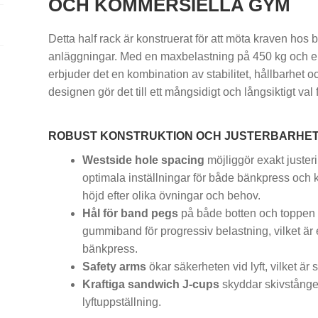
OCH KOMMERSIELLA GYM
Detta half rack är konstruerat för att möta kraven h
anläggningar. Med en maxbelastning på 450 kg och en
erbjuder det en kombination av stabilitet, hållbarhet 
designen gör det till ett mångsidigt och långsiktigt val 
ROBUST KONSTRUKTION OCH JUSTERBARHE
Westside hole spacing
möjliggör exakt justeri
optimala inställningar för både bänkpress och k
höjd efter olika övningar och behov.
Hål för band pegs
på både botten och toppen 
gummiband för progressiv belastning, vilket är
bänkpress.
Safety arms
ökar säkerheten vid lyft, vilket är s
Kraftiga sandwich J-cups
skyddar skivstången
lyftuppställning.