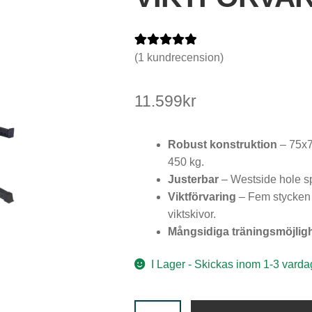
Betygsatt
1
(
1
kundrecension)
5.00
av 5
baserat på
11.599
kr
kundrecensio
n
Robust konstruktion
– 75x7
450 kg.
Justerbar
– Westside hole sp
Viktförvaring
– Fem stycken p
viktskivor.
Mångsidiga träningsmöjlig
I Lager - Skickas inom 1-3 varda
Half