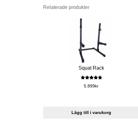
Relaterade produkter
Squat Rack
Betygsatt
5.00
5.899
kr
av 5
Lägg till i varukorg