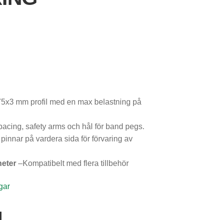
5x3 mm profil med en max belastning på
acing, safety arms och hål för band pegs.
innar på vardera sida för förvaring av
heter
–Kompatibelt med flera tillbehör
gar