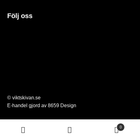
o
Följ oss
l
v
N
y
h
© viktskivan.se
e
E-handel gjord av 8659 Design
t
e
0
Sök
Sök
r
efter: