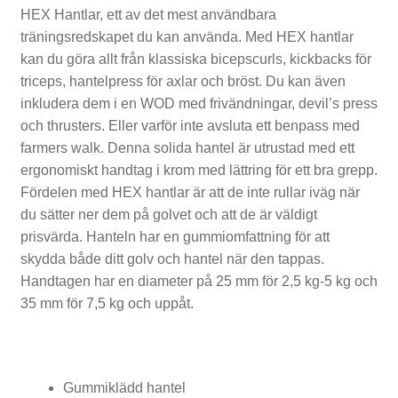
HEX Hantlar, ett av det mest användbara
t
träningsredskapet du kan använda. Med HEX hantlar
l
kan du göra allt från klassiska bicepscurls, kickbacks för
triceps, hantelpress för axlar och bröst. Du kan även
e
inkludera dem i en WOD med frivändningar, devil’s press
b
och thrusters. Eller varför inte avsluta ett benpass med
farmers walk. Denna solida hantel är utrustad med ett
e
ergonomiskt handtag i krom med lättring för ett bra grepp.
l
Fördelen med HEX hantlar är att de inte rullar iväg när
du sätter ner dem på golvet och att de är väldigt
l
prisvärda. Hanteln har en gummiomfattning för att
s
skydda både ditt golv och hantel när den tappas.
Handtagen har en diameter på 25 mm för 2,5 kg-5 kg och
35 mm för 7,5 kg och uppåt.
T
r
Gummiklädd hantel