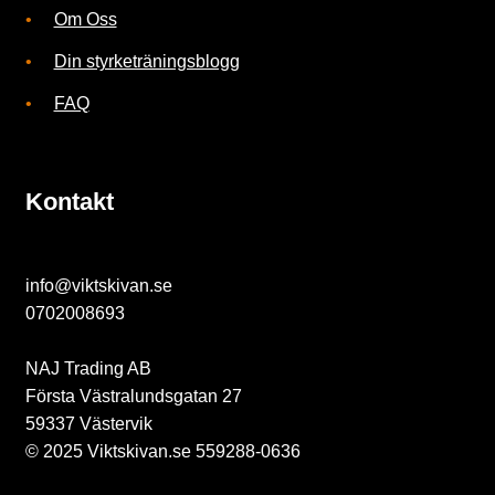
n
Om Oss
g
Din styrketräningsblogg
FAQ
R
Kontakt
e
a
info@viktskivan.se
0702008693
G
NAJ Trading AB
Första Västralundsgatan 27
y
59337 Västervik
m
© 2025 Viktskivan.se 559288-0636
g