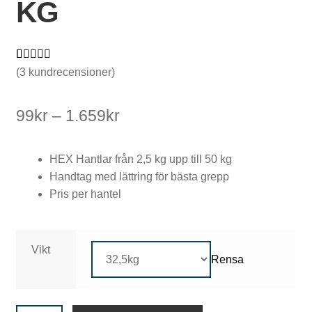
KG
V
Betygsatt
3
(
3
kundrecensioner)
4.67
av 5
i
baserat på
Prisintervall:
99
kr
–
1.659
kr
k
kundrecensi
99kr
oner
t
HEX Hantlar från 2,5 kg upp till 50 kg
till
s
Handtag med lättring för bästa grepp
1.659kr
k
Pris per hantel
i
v
Vikt
Rensa
o
r