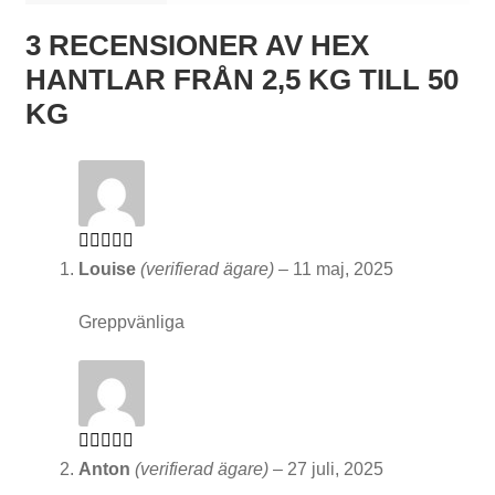
3 RECENSIONER AV
HEX
HANTLAR FRÅN 2,5 KG TILL 50
S
KG
k
i
v
s
Betygsatt
4
Louise
(verifierad ägare)
–
11 maj, 2025
t
av 5
å
Greppvänliga
n
g
s
Betygsatt
5
Anton
(verifierad ägare)
–
27 juli, 2025
s
av 5