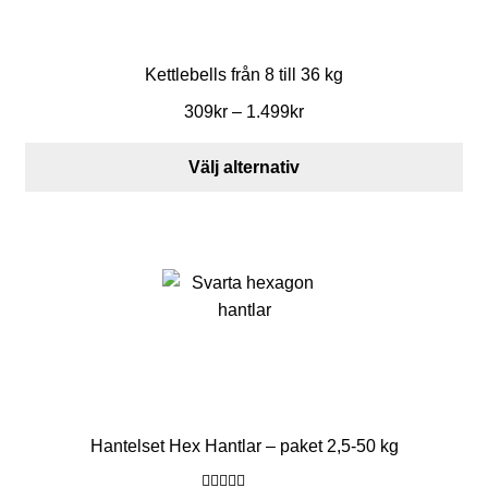
T
flera
i
varianter.
De
Kettlebells från 8 till 36 kg
l
olika
Prisintervall:
309
kr
–
1.499
kr
l
alternativen
309kr
kan
b
till
Välj alternativ
väljas
1.499kr
e
på
produktsidan
h
ö
r
P
Hantelset Hex Hantlar – paket 2,5-50 kg
a