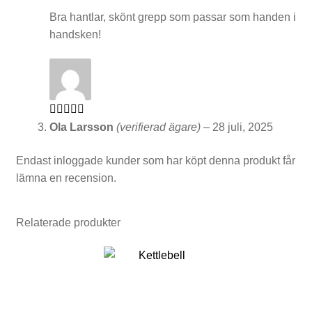
t
Bra hantlar, skönt grepp som passar som handen i
handsken!
ä
l
l
n
Betygsatt
5
Ola Larsson
(verifierad ägare)
–
28 juli, 2025
i
av 5
Endast inloggade kunder som har köpt denna produkt får
n
lämna en recension.
g
a
Relaterade produkter
r
Den
här
produkten
har