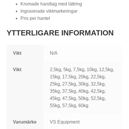
ä
Kromade handtag med lättring
Ingraverade viktmarkeringar
n
Pris per hantel
i
YTTERLIGARE INFORMATION
n
g
Vikt
N/A
s
b
Vikt
2,5kg, 5kg, 7,5kg, 10kg, 12,5kg,
ä
15kg, 17,5kg, 20kg, 22,5kg,
25kg, 27,5kg, 30kg, 32,5kg,
n
35kg, 37,5kg, 40kg, 42,5kg,
k
45kg, 47,5kg, 50kg, 52,5kg,
55kg, 57,5kg, 60kg
a
r
Varumärke
VS Equipment