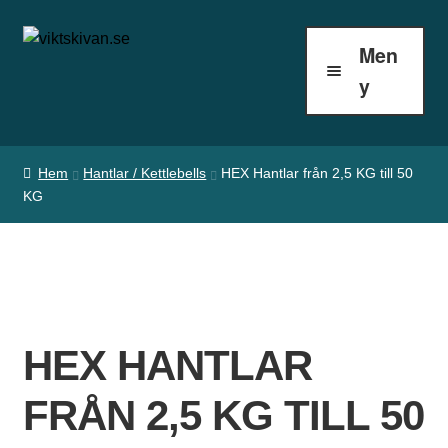
Hoppa
Hoppa
Men
till
till
S
y
navigering
innehåll
k
i
Hem
Hantlar / Kettlebells
HEX Hantlar från 2,5 KG till 50
v
KG
s
t
ä
n
HEX HANTLAR
g
e
FRÅN 2,5 KG TILL 50
r