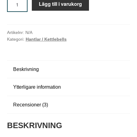
HEX
Lägg till i varukorg
Hantlar
från
2,5
H
KG
Artikelnr:
N/A
a
till
Kategori:
Hantlar / Kettlebells
50
n
KG
t
mängd
l
Beskrivning
a
Ytterligare information
r
&
Recensioner (3)
K
BESKRIVNING
e
t