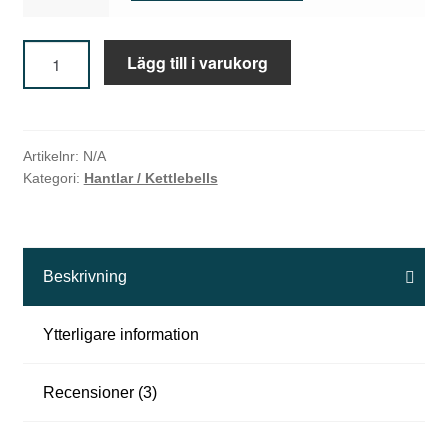
HEX
Lägg till i varukorg
Hantlar
H
från
a
2,5
KG
n
Artikelnr:
N/A
till
Kategori:
Hantlar / Kettlebells
t
50
l
KG
mängd
a
Beskrivning
r
&
Ytterligare information
K
Recensioner (3)
e
t