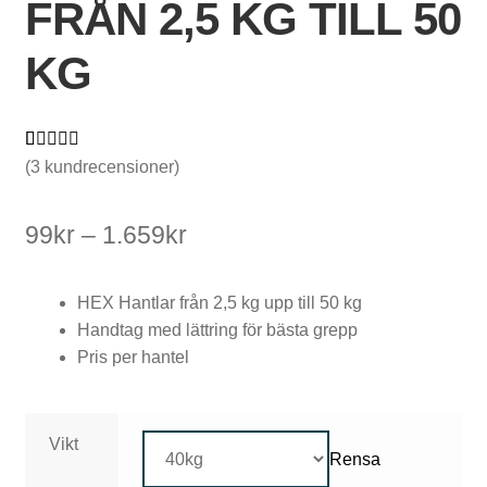
FRÅN 2,5 KG TILL 50
KG
V
i
Betygsatt
3
(
3
kundrecensioner)
k
4.67
av 5
baserat på
t
Prisintervall:
99
kr
–
1.659
kr
kundrecensi
s
99kr
oner
k
HEX Hantlar från 2,5 kg upp till 50 kg
till
Handtag med lättring för bästa grepp
i
1.659kr
Pris per hantel
v
o
Vikt
r
Rensa