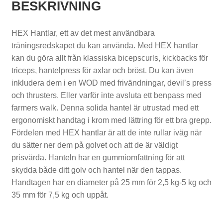
BESKRIVNING
t
l
HEX Hantlar, ett av det mest användbara
träningsredskapet du kan använda. Med HEX hantlar
e
kan du göra allt från klassiska bicepscurls, kickbacks för
b
triceps, hantelpress för axlar och bröst. Du kan även
inkludera dem i en WOD med frivändningar, devil’s press
e
och thrusters. Eller varför inte avsluta ett benpass med
l
farmers walk. Denna solida hantel är utrustad med ett
ergonomiskt handtag i krom med lättring för ett bra grepp.
l
Fördelen med HEX hantlar är att de inte rullar iväg när
s
du sätter ner dem på golvet och att de är väldigt
prisvärda. Hanteln har en gummiomfattning för att
skydda både ditt golv och hantel när den tappas.
Handtagen har en diameter på 25 mm för 2,5 kg-5 kg och
T
35 mm för 7,5 kg och uppåt.
r