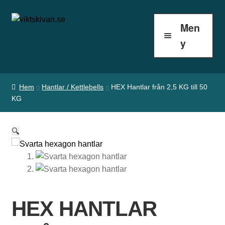
Hoppa
Hoppa
Men
till
till
S
y
navigering
innehåll
k
i
Hem
Hantlar / Kettlebells
HEX Hantlar från 2,5 KG till 50
v
KG
s
t
🔍
ä
n
g
e
HEX HANTLAR
r