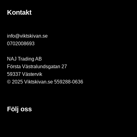
T
Kontakt
i
l
l
info@viktskivan.se
0702008693
b
e
NAJ Trading AB
Första Västralundsgatan 27
h
59337 Västervik
ö
© 2025 Viktskivan.se 559288-0636
r
Följ oss
P
a