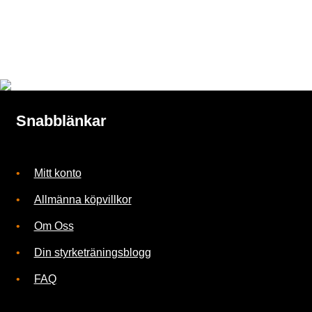
1.499kr
t
på
produktsidan
ä
l
l
n
Snabblänkar
i
n
Mitt konto
g
Allmänna köpvillkor
a
Om Oss
r
Din styrketräningsblogg
FAQ