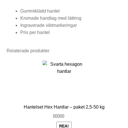
ä
Gummiklädd hantel
n
Kromade handtag med lättring
i
Ingraverade viktmarkeringar
Pris per hantel
n
g
Relaterade produkter
s
b
ä
n
k
a
Hantelset Hex Hantlar – paket 2,5-50 kg
r
Betygsatt
REA!