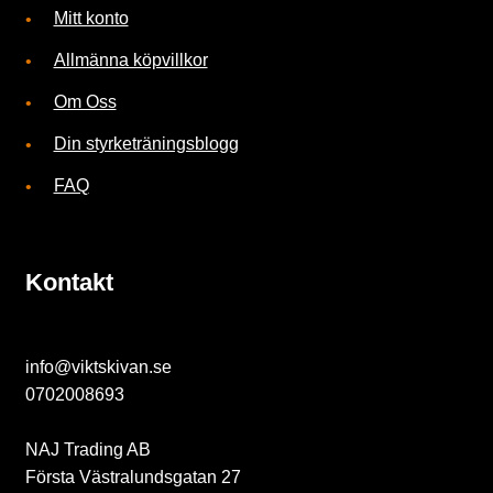
Mitt konto
k
Allmänna köpvillkor
e
Om Oss
t
Din styrketräningsblogg
FAQ
F
ö
Kontakt
r
v
info@viktskivan.se
a
0702008693
r
NAJ Trading AB
i
Första Västralundsgatan 27