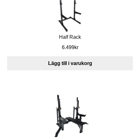
S
k
Half Rack
i
6.499
kr
v
Lägg till i varukorg
s
t
å
n
g
s
s