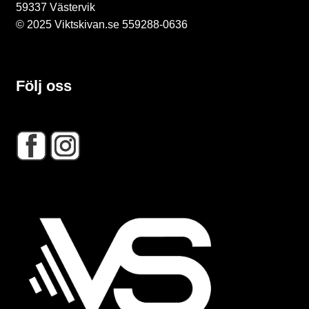
n
59337 Västervik
© 2025 Viktskivan.se 559288-0636
g
Följ oss
R
e
a
G
y
m
g