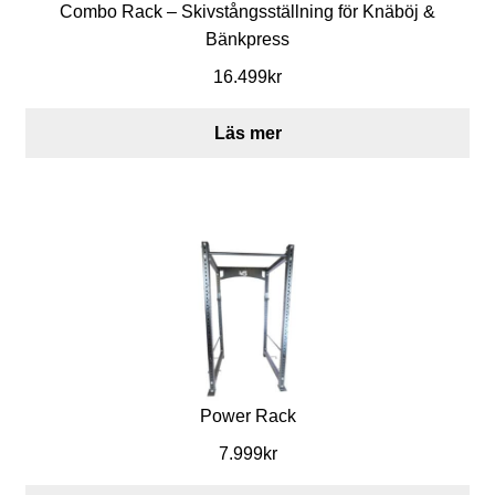
Combo Rack – Skivstångsställning för Knäböj &
t
Bänkpress
ä
16.499
kr
l
Läs mer
l
n
i
n
g
a
r
Power Rack
7.999
kr