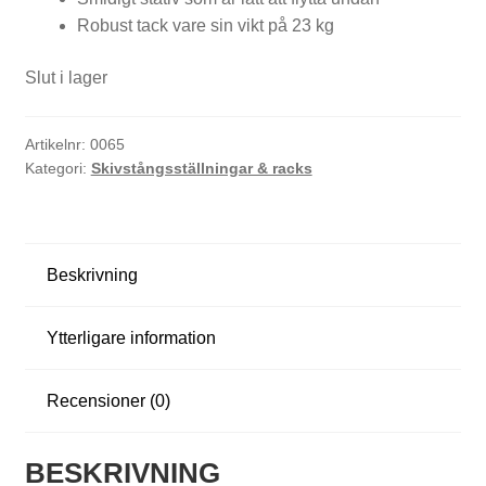
Robust tack vare sin vikt på 23 kg
Slut i lager
H
a
Artikelnr:
0065
n
Kategori:
Skivstångsställningar & racks
t
l
Beskrivning
a
r
Ytterligare information
&
K
Recensioner (0)
e
BESKRIVNING
t