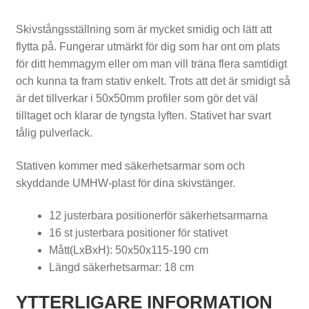
t
Skivstångsställning som är mycket smidig och lätt att
l
flytta på. Fungerar utmärkt för dig som har ont om plats
för ditt hemmagym eller om man vill träna flera samtidigt
e
och kunna ta fram stativ enkelt. Trots att det är smidigt så
b
är det tillverkar i 50x50mm profiler som gör det väl
tilltaget och klarar de tyngsta lyften. Stativet har svart
e
tålig pulverlack.
l
Stativen kommer med säkerhetsarmar som och
l
skyddande UMHW-plast för dina skivstänger.
s
12 justerbara positionerför säkerhetsarmarna
16 st justerbara positioner för stativet
Mått(LxBxH): 50x50x115-190 cm
Längd säkerhetsarmar: 18 cm
T
r
YTTERLIGARE INFORMATION