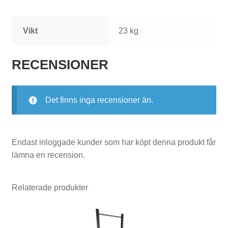
ä
n
Vikt
23 kg
i
RECENSIONER
n
g
s
Det finns inga recensioner än.
b
ä
Endast inloggade kunder som har köpt denna produkt får
n
lämna en recension.
k
Relaterade produkter
a
r