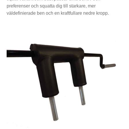
T
preferenser och squatta dig till starkare, mer
i
väldefinierade ben och en kraftfullare nedre kropp.
l
l
b
e
h
ö
r
P
a