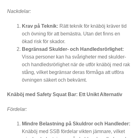
t
Nackdelar:
l
Krav på Teknik:
Rätt teknik för knäböj kräver tid
e
och övning för att bemästra. Utan det finns en
ökad risk för skador.
b
Begränsad Skulder- och Handledsrörlighet:
e
Vissa personer kan ha svårigheter med skulder-
l
och handledsrörlighet när de utför knäböj med rak
stång, vilket begränsar deras förmåga att utföra
l
övningen säkert och bekvämt.
s
Knäböj med Safety Squat Bar: Ett Unikt Alternativ
Fördelar:
T
Mindre Belastning på Skuldror och Handleder:
r
Knäböj med SSB fördelar vikten jämnare, vilket