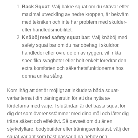
t
Back Squat:
Välj bakre squat om du strävar efter
maximal utveckling av nedre kroppen, är bekväm
ä
med tekniken och inte har problem med skulder-
l
eller handledsmobilitet.
Knäböj med safety squat bar:
Välj knäböj med
l
safety squat bar om du har obehag i skuldror,
n
handleder eller övre delen av ryggen, vill rikta
specifika svagheter eller helt enkelt föredrar den
i
extra komforten och säkerhetsfunktionerna hos
n
denna unika stång.
g
Kom ihåg att det är möjligt att inkludera båda squat-
a
varianterna i din träningsrutin för att dra nytta av
r
fördelarna med varje. I slutändan är det bästa squat för
dig det som överensstämmer med dina mål och låter dig
träna säkert och effektivt. Så oavsett om du är en
styrkelyftare, bodybuilder eller träningsentusiast, välj den
squat-variant som bäst passar dina behov och