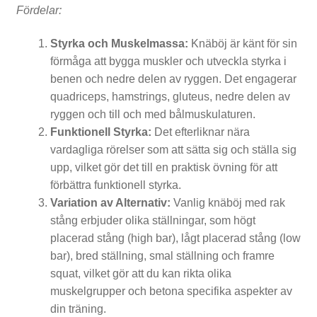
Fördelar:
Styrka och Muskelmassa:
Knäböj är känt för sin
H
förmåga att bygga muskler och utveckla styrka i
benen och nedre delen av ryggen. Det engagerar
a
quadriceps, hamstrings, gluteus, nedre delen av
n
ryggen och till och med bålmuskulaturen.
Funktionell Styrka:
Det efterliknar nära
t
vardagliga rörelser som att sätta sig och ställa sig
l
upp, vilket gör det till en praktisk övning för att
a
förbättra funktionell styrka.
Variation av Alternativ:
Vanlig knäböj med rak
r
stång erbjuder olika ställningar, som högt
&
placerad stång (high bar), lågt placerad stång (low
bar), bred ställning, smal ställning och framre
K
squat, vilket gör att du kan rikta olika
e
muskelgrupper och betona specifika aspekter av
din träning.
t