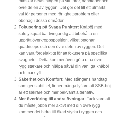
minskar belastningen på skuldror, handleder och
ä
övre delen av ryggen. Det gör det till ett utmärkt
n
val för personer med rörlighetsproblem eller
obehag i dessa områden.
i
Fokusering på Svaga Punkter:
Knäböj med
n
safety squat bar tvingar dig att bibehålla en
upprätt överkroppsposition, vilket betonar
g
quadriceps och den övre delen av ryggen. Det
s
kan vara fördelaktigt för att fokusera på specifika
svagheter. Detta kommer även göra dina övre
b
rygg starkare och hjälpa såväl din vanliga knäböj
ä
och marklyft.
n
Säkerhet och Komfort:
Med stångens handtag
som ger stabilitet, finner många lyftare att SSB-böj
k
är ett säkrare och mer bekvämt alternativ.
a
Mer överföring till andra övningar:
Tack vare att
du måste jobba mer aktivt med din övre rygg
r
kommer det bidra till ökad styrka i ryggen och