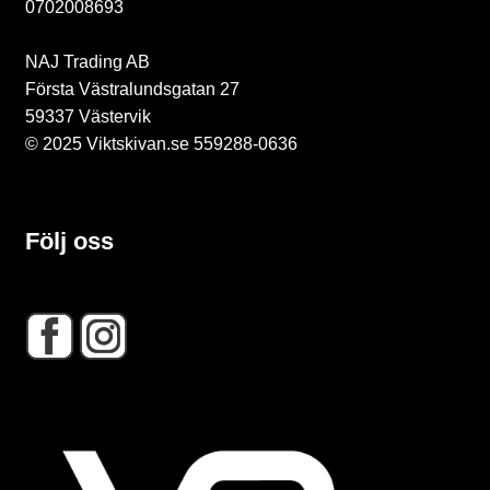
0702008693
NAJ Trading AB
Första Västralundsgatan 27
B
59337 Västervik
l
© 2025 Viktskivan.se 559288-0636
o
g
Följ oss
g