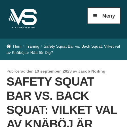
Hoppa
Hoppa
Meny
till
till
S
navigering
innehåll
k
i
Hem
Träning
Safety Squat Bar vs. Back Squat: Vilket val
v
av Knäböj är Rätt för Dig?
s
Publicerad den
19 september, 2023
av
Jacob Norling
t
SAFETY SQUAT
ä
BAR VS. BACK
n
g
SQUAT: VILKET VAL
e
AV KNÄBÖJ ÄR
r