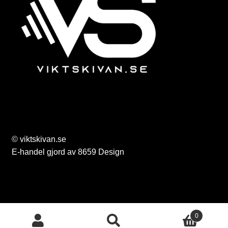
© viktskivan.se
E-handel gjord av 8659 Design
0
Sök
Sök