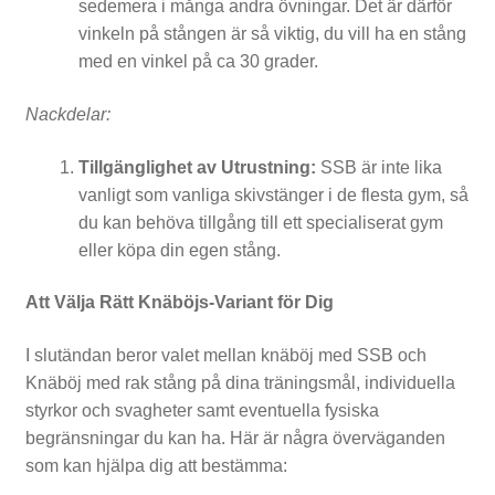
sedemera i många andra övningar. Det är därför
vinkeln på stången är så viktig, du vill ha en stång
med en vinkel på ca 30 grader.
S
Nackdelar:
k
i
Tillgänglighet av Utrustning:
SSB är inte lika
vanligt som vanliga skivstänger i de flesta gym, så
v
du kan behöva tillgång till ett specialiserat gym
s
eller köpa din egen stång.
t
Att Välja Rätt Knäböjs-Variant för Dig
å
n
I slutändan beror valet mellan knäböj med SSB och
Knäböj med rak stång på dina träningsmål, individuella
g
styrkor och svagheter samt eventuella fysiska
s
begränsningar du kan ha. Här är några överväganden
som kan hjälpa dig att bestämma:
s