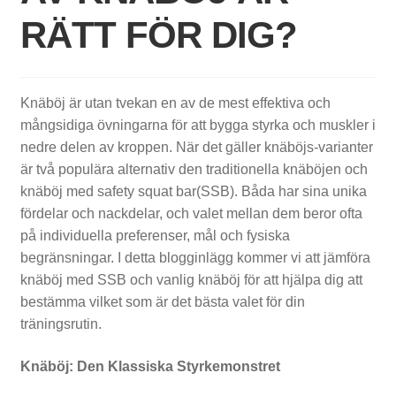
RÄTT FÖR DIG?
V
Knäböj är utan tvekan en av de mest effektiva och
i
mångsidiga övningarna för att bygga styrka och muskler i
nedre delen av kroppen. När det gäller knäböjs-varianter
k
är två populära alternativ den traditionella knäböjen och
t
knäböj med safety squat bar(SSB). Båda har sina unika
s
fördelar och nackdelar, och valet mellan dem beror ofta
på individuella preferenser, mål och fysiska
k
begränsningar. I detta blogginlägg kommer vi att jämföra
i
knäböj med SSB och vanlig knäböj för att hjälpa dig att
bestämma vilket som är det bästa valet för din
v
träningsrutin.
o
Knäböj: Den Klassiska Styrkemonstret
r