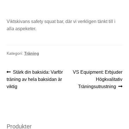
k
e
Viktskivans safety squat bar, där vi verkligen tänkt till i
t
alla aspeketer.
Kategori:
Träning
F
ö
INLÄGGSNAVIGERING
Föregående
Nästa
Stärk din baksida: Varför
VS Equipment: Erbjuder
inlägg:
inlägg:
r
träning av hela baksidan är
Högkvalitativ
viktig
Träningsutrustning
v
a
r
i
Produkter