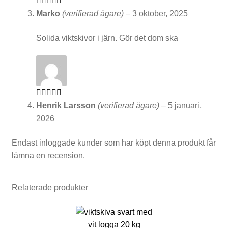
k
Betygsatt
5
Marko
(verifierad ägare)
–
3 oktober, 2025
av 5
e
Solida viktskivor i järn. Gör det dom ska
t
F
Betygsatt
5
Henrik Larsson
(verifierad ägare)
–
5 januari,
av 5
2026
ö
r
Endast inloggade kunder som har köpt denna produkt får
lämna en recension.
v
a
Relaterade produkter
r
Den
i
här