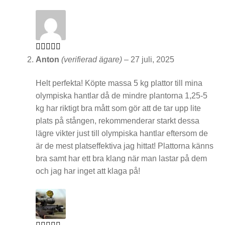
T
i
l
l
Betygsatt
5
Anton
(verifierad ägare)
–
27 juli, 2025
av 5
b
Helt perfekta! Köpte massa 5 kg plattor till mina
e
olympiska hantlar då de mindre plantorna 1,25-5
kg har riktigt bra mått som gör att de tar upp lite
h
plats på stången, rekommenderar starkt dessa
ö
lägre vikter just till olympiska hantlar eftersom de
r
är de mest platseffektiva jag hittat! Plattorna känns
bra samt har ett bra klang när man lastar på dem
och jag har inget att klaga på!
P
a