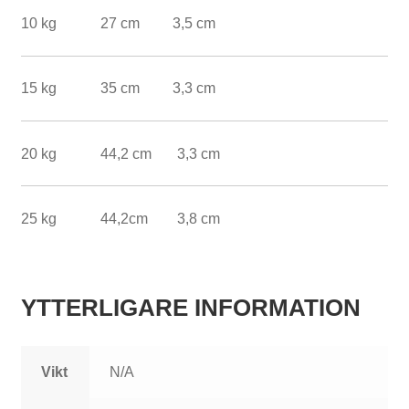
10 kg 27 cm 3,5 cm
S
15 kg 35 cm 3,3 cm
k
i
20 kg 44,2 cm 3,3 cm
v
s
25 kg 44,2cm 3,8 cm
t
å
n
YTTERLIGARE INFORMATION
g
s
Vikt
N/A
s