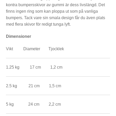
ä
kontra bumpersskivor av gummi är dess livslängd. Det
finns ingen ring som kan ploppa ut som på vanliga
n
bumpers. Tack vare sin smala design får du även plats
i
med flera skivor för redigt tunga lyft.
n
Dimensioner
g
Vikt Diameter Tjocklek
s
b
1.25 kg 17 cm 1,2 cm
ä
n
2.5 kg 21 cm 1,5 cm
k
a
5 kg 24 cm 2,2 cm
r