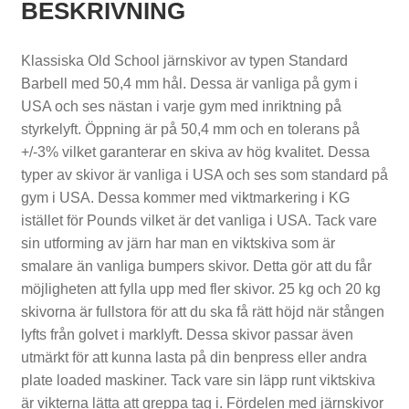
BESKRIVNING
t
l
Klassiska Old School järnskivor av typen Standard
Barbell med 50,4 mm hål. Dessa är vanliga på gym i
e
USA och ses nästan i varje gym med inriktning på
b
styrkelyft. Öppning är på 50,4 mm och en tolerans på
+/-3% vilket garanterar en skiva av hög kvalitet. Dessa
e
typer av skivor är vanliga i USA och ses som standard på
l
gym i USA. Dessa kommer med viktmarkering i KG
istället för Pounds vilket är det vanliga i USA. Tack vare
l
sin utforming av järn har man en viktskiva som är
s
smalare än vanliga bumpers skivor. Detta gör att du får
möjligheten att fylla upp med fler skivor. 25 kg och 20 kg
skivorna är fullstora för att du ska få rätt höjd när stången
lyfts från golvet i marklyft. Dessa skivor passar även
T
utmärkt för att kunna lasta på din benpress eller andra
plate loaded maskiner. Tack vare sin läpp runt viktskiva
r
är vikterna lätta att greppa tag i. Fördelen med järnskivor