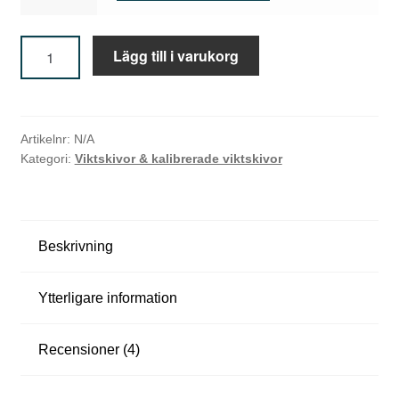
Standard
Lägg till i varukorg
Barbell
H
Viktskiva
a
mängd
n
Artikelnr:
N/A
Kategori:
Viktskivor & kalibrerade viktskivor
t
l
a
Beskrivning
r
&
Ytterligare information
K
Recensioner (4)
e
t