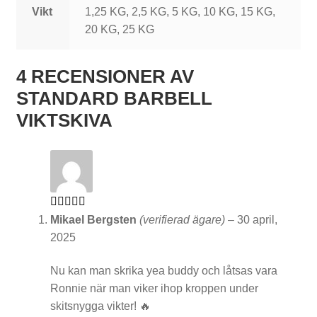
Vikt
1,25 KG, 2,5 KG, 5 KG, 10 KG, 15 KG,
t
20 KG, 25 KG
ä
l
4 RECENSIONER AV
l
STANDARD BARBELL
n
VIKTSKIVA
i
n
g
a
Betygsatt
5
Mikael Bergsten
(verifierad ägare)
–
30 april,
av 5
2025
r
Nu kan man skrika yea buddy och låtsas vara
Ronnie när man viker ihop kroppen under
skitsnygga vikter! 🔥