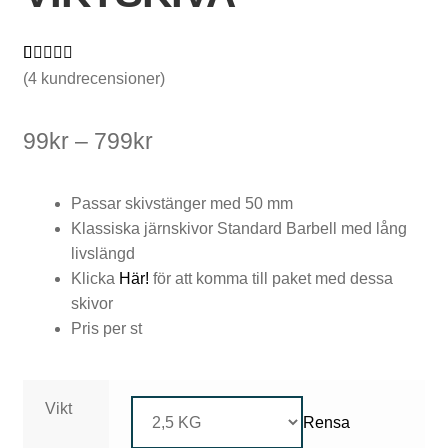
Betygsatt
4
(
4
kundrecensioner)
V
5.00
av 5
baserat på
i
Prisintervall:
99
kr
–
799
kr
kundrecensio
k
99kr
ner
Passar skivstänger med 50 mm
t
till
Klassiska järnskivor Standard Barbell med lång
s
799kr
livslängd
k
Klicka
Här!
för att komma till paket med dessa
skivor
i
Pris per st
v
o
Vikt
r
Rensa