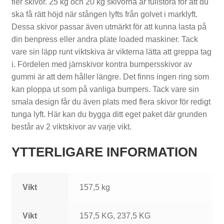
fler skivor. 25 kg och 20 kg skivorna är fullstora för att du
t
ska få rätt höjd när stången lyfts från golvet i marklyft.
ä
Dessa skivor passar även utmärkt för att kunna lasta på
din benpress eller andra plate loaded maskiner. Tack
l
vare sin läpp runt viktskiva är vikterna lätta att greppa tag
l
i. Fördelen med järnskivor kontra bumpersskivor av
gummi är att dem håller längre. Det finns ingen ring som
n
kan ploppa ut som på vanliga bumpers. Tack vare sin
i
smala design får du även plats med flera skivor för redigt
tunga lyft. Här kan du bygga ditt eget paket där grunden
n
består av 2 viktskivor av varje vikt.
g
YTTERLIGARE INFORMATION
a
r
Vikt
157,5 kg
Vikt
157,5 KG, 237,5 KG