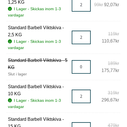
Standard
ditt
1,25 KG
Det
Det
99
kr
92,07
kr
t
Barbell
eget
I Lager - Skickas inom 1-3
ursprunglig
nuv
vardagar
Viktskiva
Paket
l
priset
pris
mängd
mängd
var:
är:
Standard Barbell Viktskiva -
e
99kr.
92,0
Det
Standard
119
kr
2,5 KG
b
urs
Det
Barbell
110,67
kr
I Lager - Skickas inom 1-3
vardagar
pris
nuv
Viktskiva
e
var:
pris
mängd
l
Standard Barbell Viktskiva - 5
119k
är:
Det
189
kr
KG
110,
l
urs
Det
175,77
kr
Slut i lager
pris
nuv
s
var:
pris
Standard Barbell Viktskiva -
189
är:
Det
Standard
319
kr
10 KG
175
urs
Det
Barbell
296,67
kr
I Lager - Skickas inom 1-3
vardagar
pris
nuv
Viktskiva
T
var:
pris
mängd
Standard Barbell Viktskiva -
r
319
är:
Det
Standard
479
kr
15 KG