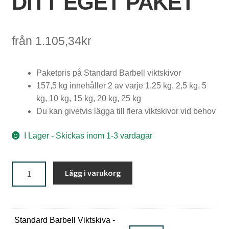
DITT EGET PAKET
från
1.105,34
kr
H
a
Paketpris på Standard Barbell viktskivor
n
157,5 kg innehåller 2 av varje 1,25 kg, 2,5 kg, 5
t
kg, 10 kg, 15 kg, 20 kg, 25 kg
Du kan givetvis lägga till flera viktskivor vid behov
l
a
I Lager - Skickas inom 1-3 vardagar
r
Standard
&
Lägg i varukorg
Barbell
K
Viktskiva
-
e
Bygg
Standard Barbell Viktskiva -
t