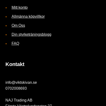
Mitt konto
Allmänna köpvillkor
B
Om Oss
l
Din styrketräningsblogg
o
FAQ
g
g
Kontakt
info@viktskivan.se
0702008693
NAJ Trading AB