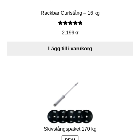
k
Rackbar Curlstång – 16 kg
e
t
Betygsatt
2.199
kr
5.00
av 5
Lägg till i varukorg
F
ö
r
v
a
r
Skivstångspaket 170 kg
i