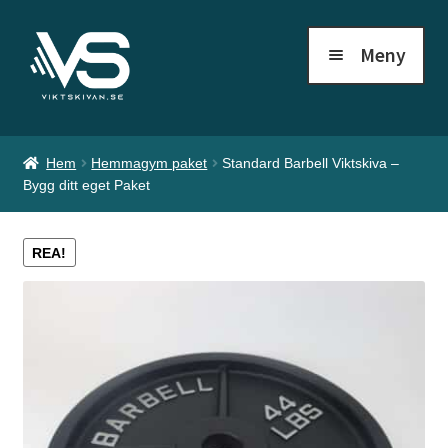
Hoppa
Hoppa
Meny
till
till
S
navigering
innehåll
k
i
Hem
Hemmagym paket
Standard Barbell Viktskiva –
v
Bygg ditt eget Paket
s
REA!
t
ä
n
g
e
r