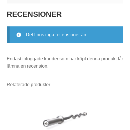
T
i
RECENSIONER
l
l
Det finns inga recensioner än.
b
e
Endast inloggade kunder som har köpt denna produkt får
h
lämna en recension.
ö
r
Relaterade produkter
P
a