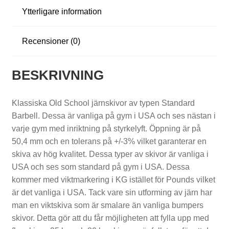
Ytterligare information
S
Recensioner (0)
k
i
BESKRIVNING
v
Klassiska Old School järnskivor av typen Standard
s
Barbell. Dessa är vanliga på gym i USA och ses nästan i
t
varje gym med inriktning på styrkelyft. Öppning är på
50,4 mm och en tolerans på +/-3% vilket garanterar en
å
skiva av hög kvalitet. Dessa typer av skivor är vanliga i
n
USA och ses som standard på gym i USA. Dessa
kommer med viktmarkering i KG istället för Pounds vilket
g
är det vanliga i USA. Tack vare sin utforming av järn har
s
man en viktskiva som är smalare än vanliga bumpers
skivor. Detta gör att du får möjligheten att fylla upp med
s